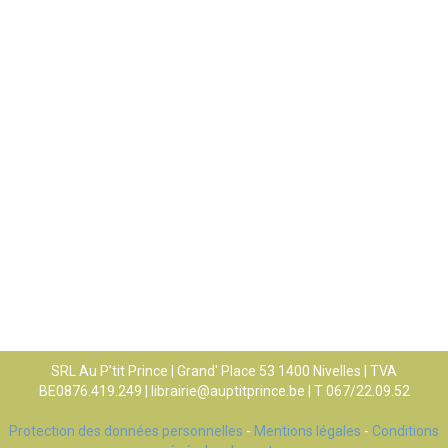
SRL Au P’tit Prince | Grand' Place 53 1400 Nivelles | TVA
BE0876.419.249 |
librairie@auptitprince.be
| T 067/22.09.52
Protection des données personnelles
-
Mentions légales
-
Conditions