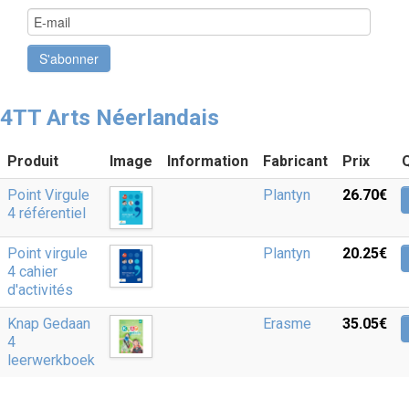
4TT Arts Néerlandais
Produit
Image
Information
Fabricant
Prix
Point Virgule
Plantyn
26.70‎€
4 référentiel
Point virgule
Plantyn
20.25‎€
4 cahier
d'activités
Knap Gedaan
Erasme
35.05‎€
4
leerwerkboek