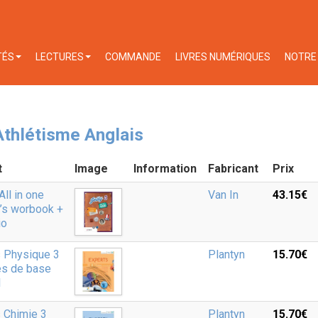
TÉS
LECTURES
COMMANDE
LIVRES NUMÉRIQUES
NOTRE 
thlétisme Anglais
t
Image
Information
Fabricant
Prix
All in one
Van In
43.15‎€
’s worbook +
io
s Physique 3
Plantyn
15.70‎€
es de base
1
 Chimie 3
Plantyn
15.70‎€