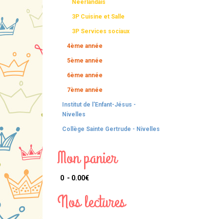
Néerlandais
3P Cuisine et Salle
3P Services sociaux
4ème année
5ème année
6ème année
7ème année
Institut de l'Enfant-Jésus -
Nivelles
Collège Sainte Gertrude - Nivelles
Mon panier
0 - 0.00‎€
Nos lectures