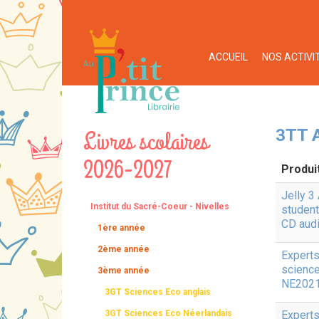
ACCUEIL
NOS ACTIVI
Livres scolaires
3TT A
2026-2027
Produi
Jelly 3 
Institut du Sacré-Coeur - Nivelles
student
CD aud
1ère année
2ème année
Expert
scienc
3ème année
NE202
3GT Sciences Eco anglais
3GT Sciences Eco Néerlandais
Experts