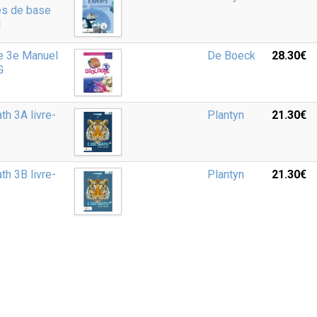
es de base
1
e 3e Manuel
De Boeck
28.30‎€
G
th 3A livre-
Plantyn
21.30‎€
th 3B livre-
Plantyn
21.30‎€