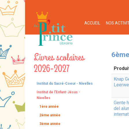
ACCUEIL
NOS ACTIVI
Livres scolaires
6ème
2026-2027
Produi
Knap G
Institut du Sacré-Coeur - Nivelles
Leerwe
Institut de l'Enfant-Jésus -
Nivelles
Gente h
1ère année
del alu
internat
2ème année
3ème année