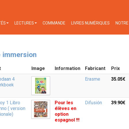
TÉS
LECTURES
COMMANDE
LIVRES NUMÉRIQUES
NOTRE 
 immersion
t
Image
Information
Fabricant
Prix
edaan 4
Erasme
35.05‎€
rkboek
oy 1 Libro
Pour les
Difusión
39.90‎€
mno ( version
élèves en
ionale)
option
espagnol !!!