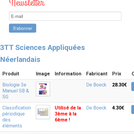
Newsletter
3TT Sciences Appliquées
Néerlandais
Produit
Image
Information
Fabricant
Prix
Biologie 3e
De Boeck
28.30‎€
Manuel SB &
SG
Classification
Utilisé de la
De Boeck
4.30‎€
périodique
3ème à la
des
6ème !
éléments