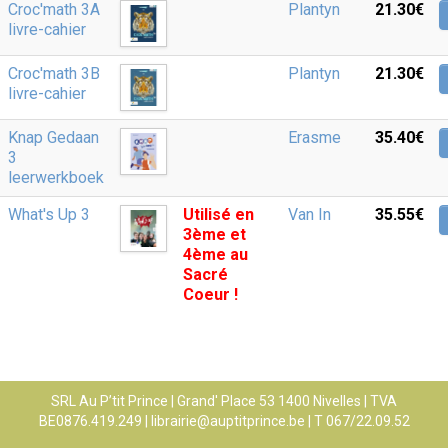
Croc'math 3A
Plantyn
21.30‎€
livre-cahier
Croc'math 3B
Plantyn
21.30‎€
livre-cahier
Knap Gedaan
Erasme
35.40‎€
3
leerwerkboek
What's Up 3
Utilisé en
Van In
35.55‎€
3ème et
4ème au
Sacré
Coeur !
SRL Au P’tit Prince | Grand' Place 53 1400 Nivelles | TVA
BE0876.419.249 |
librairie@auptitprince.be
| T 067/22.09.52