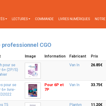
TÉS
LECTURES
COMMANDE
LIVRES NUMÉRIQUES
NOTRE 
 professionnel CGO
t
Image
Information
Fabricant
Prix
h pour se
Van In
26.85‎€
er 6+ (2P/S)
ahier
es pour se
Pour 6P et
Van In
33.75‎€
r 6+ livre-
7P
 ED2022
es T5
Plantyn
11.20‎€