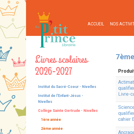
ACCUEIL
NOS ACTIVI
Livres scolaires
7ème
2026-2027
Produi
Actimat
Institut du Sacré-Coeur - Nivelles
qualifi
Livre-c
Institut de l'Enfant-Jésus -
Nivelles
Scienc
Collège Sainte Gertrude - Nivelles
qualifie
cahier
1ère année
2ème année
Ancrag