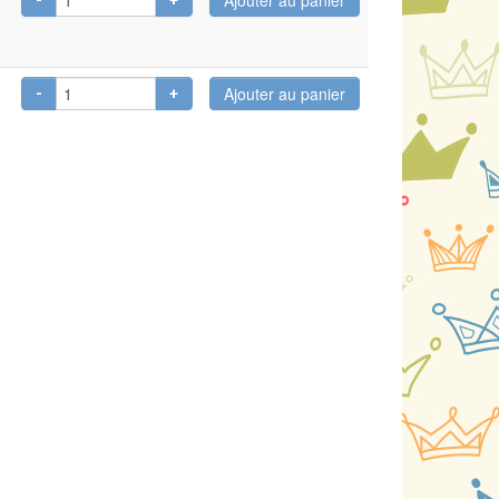
-
+
-
+