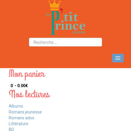
ACCUEIL
Mon panier
NOS ACTIVITÉS
0 - 0.00‎€
Nos lectures
LECTURES
COMMANDE
Albums
Romans jeunesse
LIVRES NUMÉRIQUES
Romans ados
Littérature
NOTRE LIBRAIRIE
BD